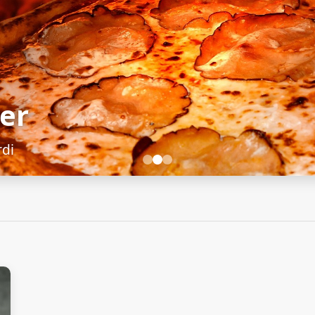
er
rdi